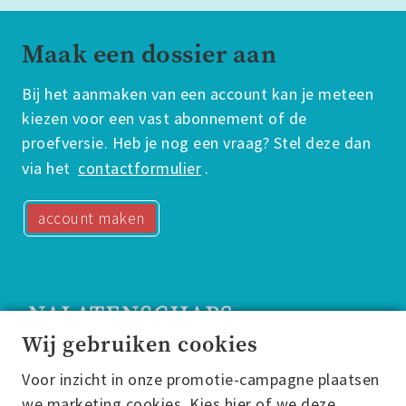
Maak een dossier aan
Bij het aanmaken van een account kan je meteen
kiezen voor een vast abonnement of de
proefversie. Heb je nog een vraag? Stel deze dan
via het
contactformulier
.
account maken
Wij gebruiken cookies
Voor inzicht in onze promotie-campagne plaatsen
Nalatenschapsdossier
we marketing cookies. Kies hier of we deze