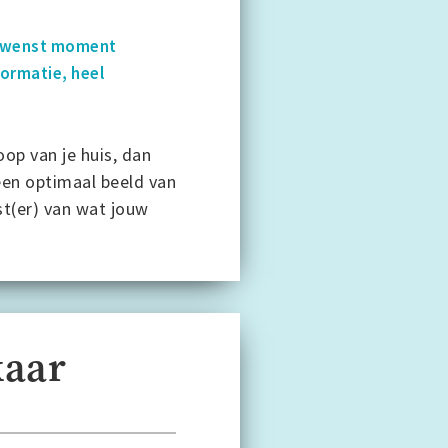
 gewenst moment
formatie, heel
op van je huis, dan
een optimaal beeld van
st(er) van wat jouw
kaar