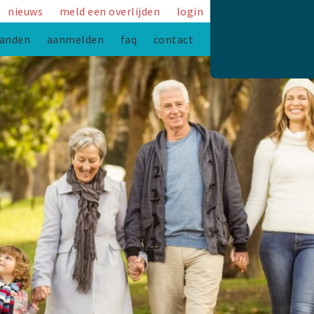
nieuws
meld een overlijden
login
anden
aanmelden
faq
contact
team