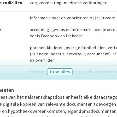
 codicillen
zorgverzekering, medische verklaringen
informatie over de voorkeuren bij je uitvaart
s
account-gegevens en informatie over je accou
zoals Facebook en LinkedIn
partner, kinderen, overige familieleden, ver
(vrienden, notaris, executeur, accountant), r
na overlijden
toon alles
lidmaatschappen kranten, week- en maandpe
verenigingen, internet dienstverlening
menten
ngen
pensioenvoorzieningen, lijfrentepolissen, k
ent van het nalatenschapsdossier heeft elke datacatego
je digitale kopieën van relevante documenten toevoegen 
inboedelpolissen, opstalverzekeringen,
op- en hypotheekovereenkomsten, eigendomsdocumenten
aansprakelijkheidsverzekeringen