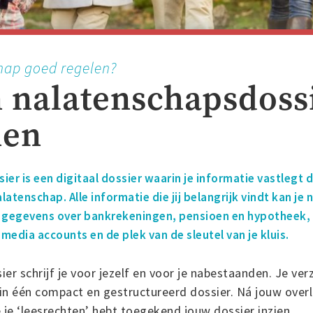
schap goed regelen?
 nalatenschapsdoss
nen
er is een digitaal dossier waarin je informatie vastlegt 
atenschap. Alle informatie die jij belangrijk vindt kan je
n gegevens over bankrekeningen, pensioen en hypotheek,
edia accounts en de plek van de sleutel van je kluis.
er schrijf je voor jezelf en voor je nabestaanden. Je ver
dt in één compact en gestructureerd dossier. Ná jouw over
je ‘leesrechten’ hebt toegekend jouw dossier inzien.