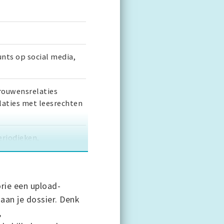
nts op social media,
trouwensrelaties
elaties met leesrechten
riodieken,
apitaalverzekeringen
rie een upload-
aan je dossier. Denk
,