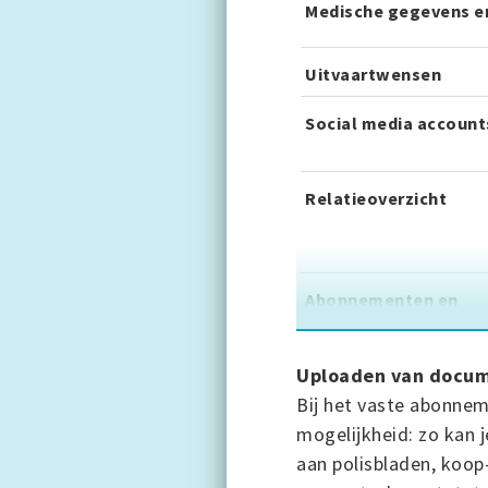
Medische gegevens en
Uitvaartwensen
Social media account
Relatieoverzicht
Abonnementen en
lidmaatschappen
Uploaden van docu
Inkomstenverzekeri
Bij het vaste abonnem
mogelijkheid: zo kan 
Schadeverzekeringen
aan polisbladen, ko