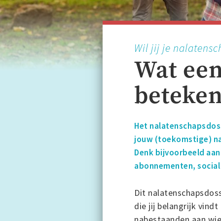
Wil jij je nalaten
Wat een
beteke
Het nalatenschapsdossi
jouw (toekomstige) nal
Denk bijvoorbeeld aa
abonnementen, social m
Dit nalatenschapsdossi
die jij belangrijk vin
nabestaanden aan wie 