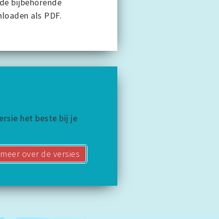
 de bijbehorende
nloaden als PDF.
keningen,
inderheidsbelangen in
n en leveranciers,
rsie het beste bij je
uurdersgegevens
meer over de versies
en
anciële relaties