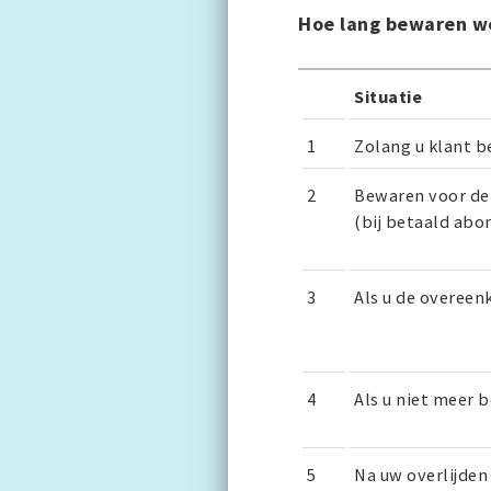
Hoe lang bewaren w
Situatie
1
Zolang u klant b
2
Bewaren voor de
(bij betaald ab
3
Als u de overee
4
Als u niet meer 
5
Na uw overlijden