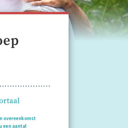
oep
ortaal
en overeenkomst
u een aantal