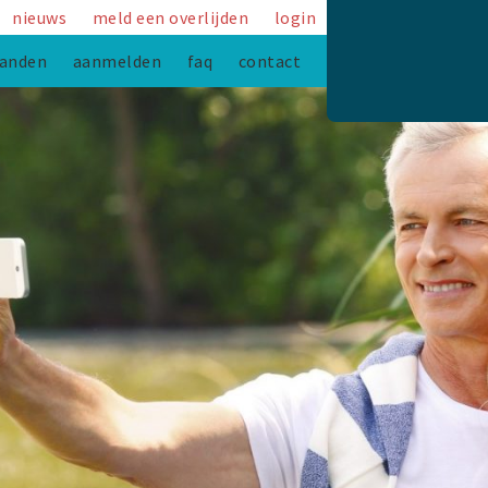
nieuws
meld een overlijden
login
anden
aanmelden
faq
contact
team