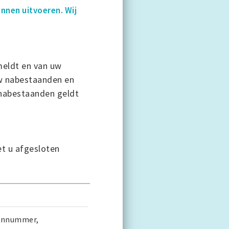
nen uitvoeren. Wij
meldt en van uw
uw nabestaanden en
r nabestaanden geldt
t u afgesloten
oonnummer,