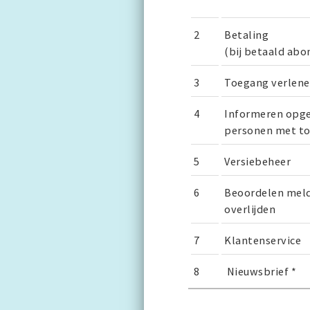
2
Betaling
(bij betaald ab
3
Toegang verlen
4
Informeren opg
personen met t
5
Versiebeheer
6
Beoordelen mel
overlijden
7
Klantenservice
8
Nieuwsbrief *