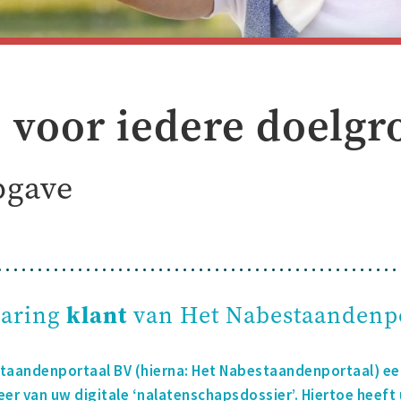
, voor iedere doelgr
pgave
laring
klant
van Het Nabestaandenp
staandenportaal BV (hierna: Het Nabestaandenportaal) e
er van uw digitale ‘nalatenschapsdossier’. Hiertoe heeft 