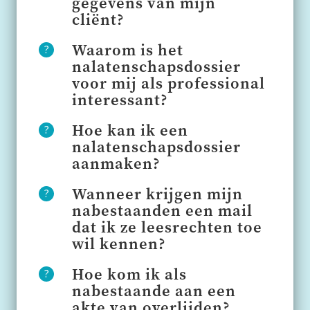
gegevens van mijn
cliënt?
Waarom is het
nalatenschapsdossier
voor mij als professional
interessant?
Hoe kan ik een
nalatenschapsdossier
aanmaken?
Wanneer krijgen mijn
Melding van Overlijden
nabestaanden een mail
dat ik ze leesrechten toe
wil kennen?
Hoe kom ik als
nabestaande aan een
akte van overlijden?