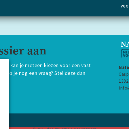
vee
ssier aan
ount kan je meteen kiezen voor een vast
Nala
 Heb je nog een vraag? Stel deze dan
Casp
1382
info