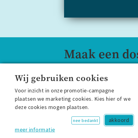
Maak een do
Bij het aanmaken van een acc
Wij gebruiken cookies
abonnement of de proefversie.
via het
contactformulier
.
Voor inzicht in onze promotie-campagne
plaatsen we marketing cookies. Kies hier of we
account maken
deze cookies mogen plaatsen.
akkoord
nee bedankt
meer informatie