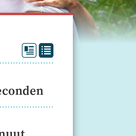
seconden
inuut