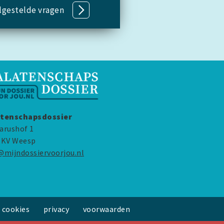
lgestelde vragen
tenschapsdossier
arushof 1
 KV Weesp
@mijndossiervoorjou.nl
cookies
privacy
voorwaarden