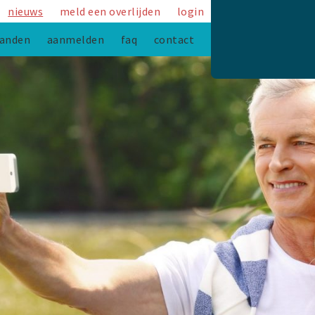
nieuws
meld een overlijden
login
anden
aanmelden
faq
contact
team